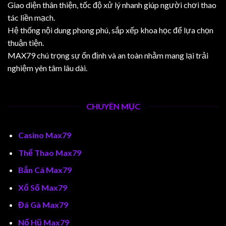
Giao diện thân thiện, tốc độ xử lý nhanh giúp người chơi thao
tác liền mạch.
Hệ thống nội dung phong phú, sắp xếp khoa học để lựa chọn
thuận tiện.
MAX79 chú trọng sự ổn định và an toàn nhằm mang lại trải
nghiệm yên tâm lâu dài.
CHUYÊN MỤC
Casino Max79
Thể Thao Max79
Bắn Cá Max79
Xổ Số Max79
Đá Gà Max79
Nổ Hũ Max79