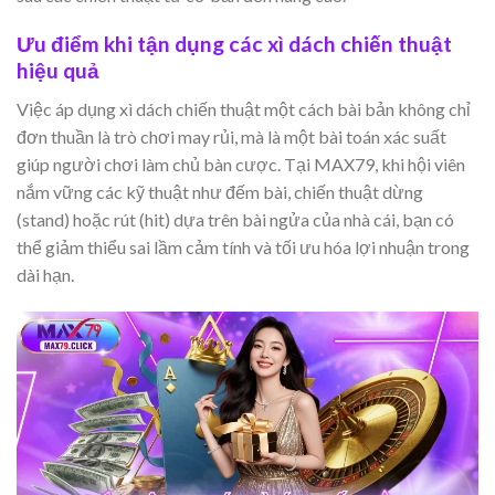
Ưu điểm khi tận dụng các xì dách chiến thuật
hiệu quả
Việc áp dụng xì dách chiến thuật một cách bài bản không chỉ
đơn thuần là trò chơi may rủi, mà là một bài toán xác suất
giúp người chơi làm chủ bàn cược. Tại MAX79, khi hội viên
nắm vững các kỹ thuật như đếm bài, chiến thuật dừng
(stand) hoặc rút (hit) dựa trên bài ngửa của nhà cái, bạn có
thể giảm thiểu sai lầm cảm tính và tối ưu hóa lợi nhuận trong
dài hạn.