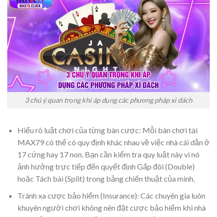
3 chú ý quan trọng khi áp dụng các phương pháp xì dách
Hiểu rõ luật chơi của từng bàn cược: Mỗi bàn chơi tại
MAX79 có thể có quy định khác nhau về việc nhà cái dằn ở
17 cứng hay 17 non. Bạn cần kiểm tra quy luật này vì nó
ảnh hưởng trực tiếp đến quyết định Gấp đôi (Double)
hoặc Tách bài (Split) trong bảng chiến thuật của mình.
Tránh xa cược bảo hiểm (Insurance): Các chuyên gia luôn
khuyên người chơi không nên đặt cược bảo hiểm khi nhà