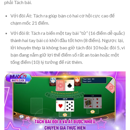
phải Tách bài.
Với đôi Át: Tách ra giúp bạn có hai cơ hội cực cao để
chạm mốc 21 điểm.
Với đôi 8: Tách ra biến một tay bài “tử” (16 điểm dễ quắc)
thành hai tay bài có khởi đầu tốt hơn (8 điểm). Ngược lại,
lời khuyên thép là không bao giờ tách đôi 10 hoặc đôi 5, vì
bạn đang nắm giữ lợi thế điểm số rất an toàn hoặc một
tổng điểm (10) lý tưởng để rút thêm.