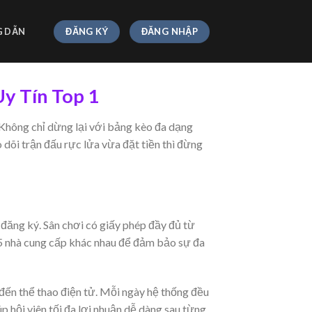
ĐĂNG KÝ
ĐĂNG NHẬP
 DẪN
y Tín Top 1
 Không chỉ dừng lại với bảng kèo đa dạng
o dõi trận đấu rực lửa vừa đặt tiền thì đừng
đăng ký. Sân chơi có giấy phép đầy đủ từ
5 nhà cung cấp khác nhau để đảm bảo sự đa
đến thể thao điện tử. Mỗi ngày hệ thống đều
p hội viên tối đa lợi nhuận dễ dàng sau từng