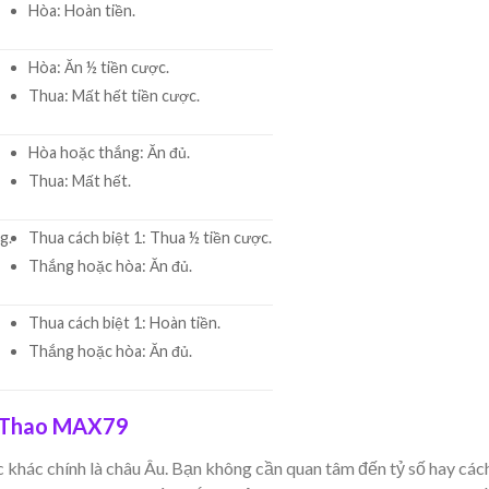
Hòa: Hoàn tiền.
Hòa: Ăn ½ tiền cược.
Thua: Mất hết tiền cược.
Hòa hoặc thắng: Ăn đủ.
Thua: Mất hết.
g.
Thua cách biệt 1: Thua ½ tiền cược.
Thắng hoặc hòa: Ăn đủ.
Thua cách biệt 1: Hoàn tiền.
Thắng hoặc hòa: Ăn đủ.
ể Thao MAX79
c khác chính là châu Âu. Bạn không cần quan tâm đến tỷ số hay cá