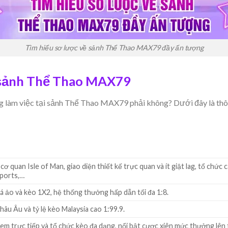
Tìm hiểu sơ lược về sảnh Thể Thao MAX79 đầy ấn tượng
g sảnh Thể Thao MAX79
g làm việc tại sảnh Thể Thao MAX79 phải không? Dưới đây là thôn
cơ quan Isle of Man, giao diện thiết kế trực quan và ít giật lag, tổ chức
sports,…
 ảo và kèo 1X2, hệ thống thưởng hấp dẫn tối đa 1:8.
hâu Âu và tỷ lệ kèo Malaysia cao 1:99.9.
em trực tiếp và tổ chức kèo đa dạng, nổi bật cược xiên mức thưởng lên t