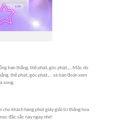
tổng bàn thắng, thẻ phạt, góc phạt,… Mặc dù
thắng, thẻ phạt, góc phạt,… và bạn đoán xem
là xong.
 cho khách hàng phút giây giải trí thăng hoa
 mục đặc sắc này ngay nhé!