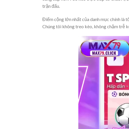
trận đấu.
Điểm cộng lớn nhất của danh mục chính là tố
Chúng tôi không treo kèo, không chậm trễ kế