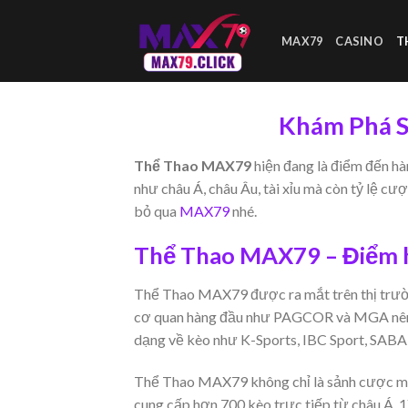
Bỏ
qua
MAX79
CASINO
T
nội
dung
Khám Phá S
Thể Thao MAX79
hiện đang là điểm đến hà
như châu Á, châu Âu, tài xỉu mà còn tỷ lệ cư
bỏ qua
MAX79
nhé.
Thể Thao MAX79 – Điểm hẹ
Thể Thao MAX79 được ra mắt trên thị trường
cơ quan hàng đầu như PAGCOR và MGA nên hã
dạng về kèo như K-Sports, IBC Sport, SABA,
Thể Thao MAX79 không chỉ là sảnh cược mà cò
cung cấp hơn 700 kèo trực tiếp từ châu Á, 1X