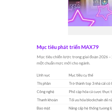
Mục tiêu phát triển MAX79
Mục tiêu chiến lược trong giai đoạn 2026 – 
một chuẩn mực mới cho ngành.
Lĩnh vực
Mục tiêu cụ thể
Thị phần
Trở thành top 3 nhà cái có l
Công nghệ
Phổ cập hóa cá cược thực tế
Thanh khoản
Tối ưu hóa blockchain để rú
Bảo mật
Nâng cấp hệ thống tường lử