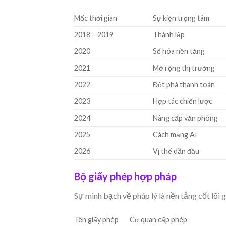
Mốc thời gian
Sự kiện trọng tâm
2018 – 2019
Thành lập
2020
Số hóa nền tảng
2021
Mở rộng thị trường
2022
Đột phá thanh toán
2023
Hợp tác chiến lược
2024
Nâng cấp văn phòng
2025
Cách mạng AI
2026
Vị thế dẫn đầu
Bộ giấy phép hợp pháp
Sự minh bạch về pháp lý là nền tảng cốt lõi
Tên giấy phép
Cơ quan cấp phép