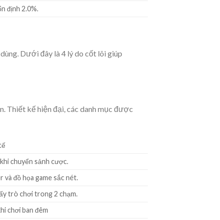
ổn định 2.0%.
ng. Dưới đây là 4 lý do cốt lõi giúp
ên. Thiết kế hiện đại, các danh mục được
tế
 khi chuyển sảnh cược.
r và đồ họa game sắc nét.
ấy trò chơi trong 2 chạm.
khi chơi ban đêm