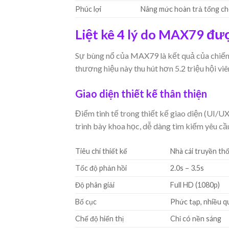
Phúc lợi
Nâng mức hoàn trả tổng ch
Liệt kê 4 lý do MAX79 đ
Sự bùng nổ của MAX79 là kết quả của chiến l
thương hiệu này thu hút hơn 5.2 triệu hội viê
Giao diện thiết kế thân thiện
Điểm tinh tế trong thiết kế giao diện (UI/U
trình bày khoa học, dễ dàng tìm kiếm yêu cầ
Tiêu chí thiết kế
Nhà cái truyền th
Tốc độ phản hồi
2.0s – 3.5s
Độ phân giải
Full HD (1080p)
Bố cục
Phức tạp, nhiều 
Chế độ hiển thị
Chỉ có nền sáng