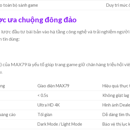
o toàn bộ sảnh game
Duy trì mức 
ược ưa chuộng đông đảo
ược đầu tư bài bản vào hạ tầng công nghệ và trải nghiệm người dù
n tin dùng:
X) của MAX79 là yếu tố giúp trang game giữ chân hàng triệu hội vi
u.
ống
Giao diện MAX79
Hiệu quả thực 
< 0.5s
Không giật lag
Ultra HD 4K
Hình ảnh Deale
quảng cáo
Tối giản
Dễ dàng tìm th
Dark Mode / Light Mode
Bảo vệ thị lực 