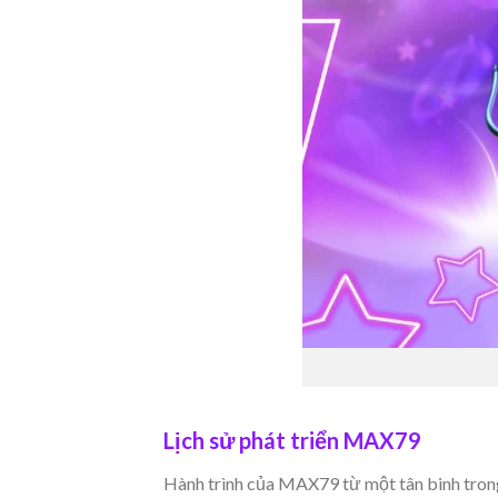
Lịch sử phát triển MAX79
Hành trình của MAX79 từ một tân binh tron