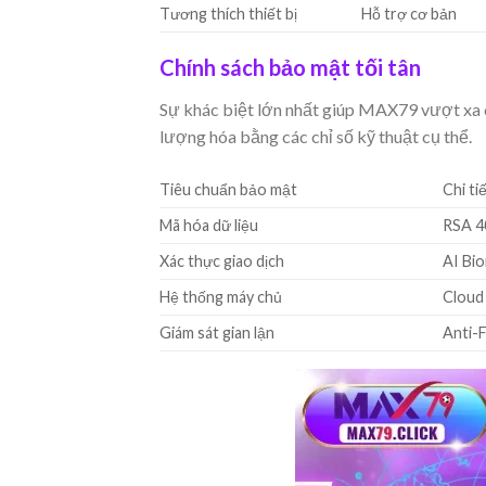
Tương thích thiết bị
Hỗ trợ cơ bản
Chính sách bảo mật tối tân
Sự khác biệt lớn nhất giúp MAX79 vượt xa cá
lượng hóa bằng các chỉ số kỹ thuật cụ thể.
Tiêu chuẩn bảo mật
Chi ti
Mã hóa dữ liệu
RSA 4
Xác thực giao dịch
AI Bio
Hệ thống máy chủ
Cloud 
Giám sát gian lận
Anti-F