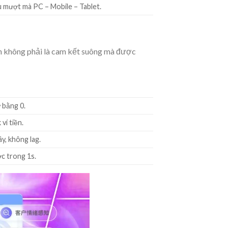
u mượt mà PC – Mobile – Tablet.
tin không phải là cam kết suông mà được
 bằng 0.
ví tiền.
y, không lag.
ợc trong 1s.