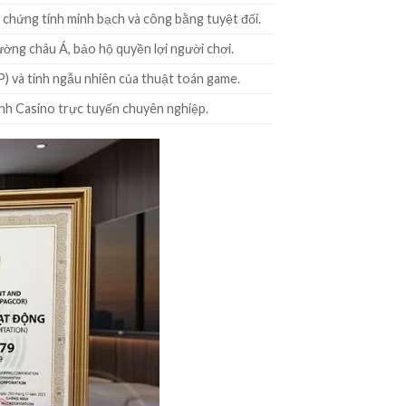
 chứng tính minh bạch và công bằng tuyệt đối.
rường châu Á, bảo hộ quyền lợi người chơi.
P) và tính ngẫu nhiên của thuật toán game.
nh Casino trực tuyến chuyên nghiệp.