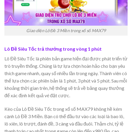
Giao diện Lô Đề 3 Miền trong xổ số MAX79
Lô Đề Siêu Tốc trả thưởng trong vòng 1 phút
Lô Đề Siêu Tốc là phiên bản game hiện đại được phát triển từ
trò truyền thống. Chúng là tự lựa chọn hoàn hảo cho bạn yêu
thích game nhanh, quay số nhiều lần trong ngày. Thành viên có
thể lựa chọn các phiên bản là 1 phút, 3 phút và 5 phút. Sau mỗi
khoảng thời gian trên, hệ thống sẽ trả về bảng quay thưởng
để xác định kết quả vé đặt cược.
Kèo của Lô Đề Siêu Tốc trong xổ số MAX79 không hề kém
cạnh Lô Đề 3 Miền. Bạn có thể đầu tư vào các loại là bao lô,
lô xiên, lô trượt, đánh đề, 3 càng và đầu đuôi. Thậm chí, tỷ lệ
thanh toán cao nhất trong game còn lên đến x980 lần, cao