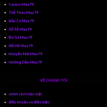
Casino Max79
Thể Thao Max79
Bắn Cá Max79
Xổ Số Max79
Đá Gà Max79
Nổ Hũ Max79
Khuyến Mãi Max79
Hướng Dẫn Max79
VỀ CHÚNG TÔI
chính sách bảo mật
điều khoản và điều kiện