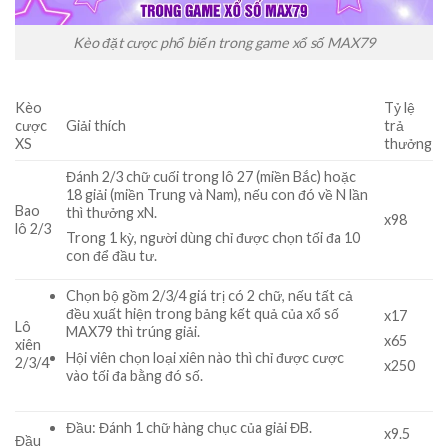
Kèo đặt cược phổ biến trong game xổ số MAX79
Kèo
Tỷ lệ
cược
Giải thích
trả
XS
thưởng
Đánh 2/3 chữ cuối trong lô 27 (miền Bắc) hoặc
18 giải (miền Trung và Nam), nếu con đó về N lần
Bao
thì thưởng xN.
x98
lô 2/3
Trong 1 kỳ, người dùng chỉ được chọn tối đa 10
con để đầu tư.
Chọn bộ gồm 2/3/4 giá trị có 2 chữ, nếu tất cả
đều xuất hiện trong bảng kết quả của xổ số
x17
Lô
MAX79 thì trúng giải.
x65
xiên
Hội viên chọn loại xiên nào thì chỉ được cược
2/3/4
x250
vào tối đa bằng đó số.
Đầu: Đánh 1 chữ hàng chục của giải ĐB.
x9.5
Đầu