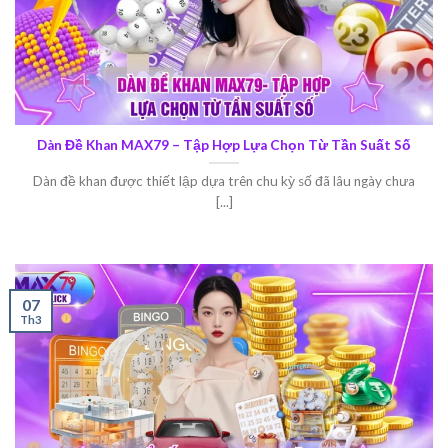
Dàn Đề Khan MAX79 – Tập Hợp Lựa Chọn Từ Tần Suất Số
Dàn đề khan được thiết lập dựa trên chu kỳ số đã lâu ngày chưa
[...]
07
Th3