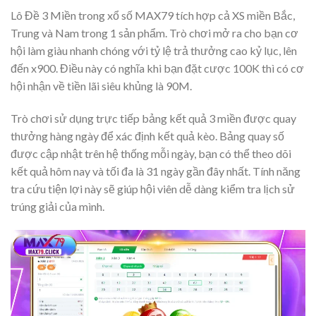
Lô Đề 3 Miền trong xổ số MAX79 tích hợp cả XS miền Bắc,
Trung và Nam trong 1 sản phẩm. Trò chơi mở ra cho bạn cơ
hội làm giàu nhanh chóng với tỷ lệ trả thưởng cao kỷ lục, lên
đến x900. Điều này có nghĩa khi bạn đặt cược 100K thì có cơ
hội nhận về tiền lãi siêu khủng là 90M.
Trò chơi sử dụng trực tiếp bảng kết quả 3 miền được quay
thưởng hàng ngày để xác định kết quả kèo. Bảng quay số
được cập nhật trên hệ thống mỗi ngày, bạn có thể theo dõi
kết quả hôm nay và tối đa là 31 ngày gần đây nhất. Tính năng
tra cứu tiện lợi này sẽ giúp hội viên dễ dàng kiểm tra lịch sử
trúng giải của mình.