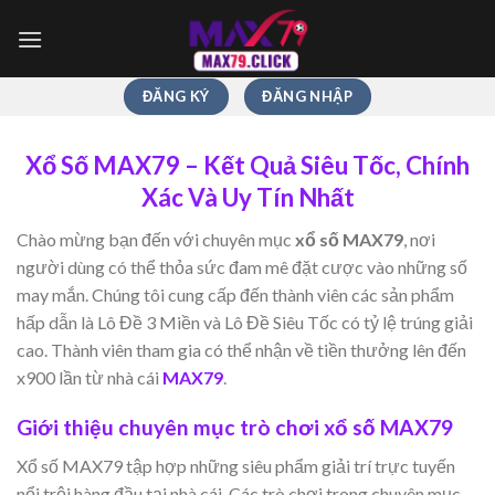
Bỏ
qua
nội
dung
ĐĂNG KÝ
ĐĂNG NHẬP
Xổ Số MAX79 – Kết Quả Siêu Tốc, Chính
Xác Và Uy Tín Nhất
Chào mừng bạn đến với chuyên mục
xổ số MAX79
, nơi
người dùng có thể thỏa sức đam mê đặt cược vào những số
may mắn. Chúng tôi cung cấp đến thành viên các sản phẩm
hấp dẫn là Lô Đề 3 Miền và Lô Đề Siêu Tốc có tỷ lệ trúng giải
cao. Thành viên tham gia có thể nhận về tiền thưởng lên đến
x900 lần từ nhà cái
MAX79
.
Giới thiệu chuyên mục trò chơi xổ số MAX79
Xổ số MAX79 tập hợp những siêu phẩm giải trí trực tuyến
nổi trội hàng đầu tại nhà cái. Các trò chơi trong chuyên mục