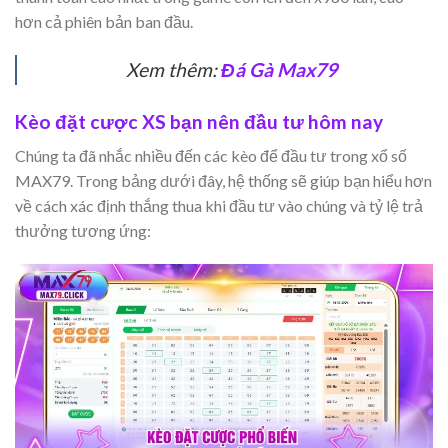
hơn cả phiên bản ban đầu.
Xem thêm:
Đá Gà Max79
Kèo đặt cược XS bạn nên đầu tư hôm nay
Chúng ta đã nhắc nhiều đến các kèo để đầu tư trong xổ số
MAX79. Trong bảng dưới đây, hệ thống sẽ giúp bạn hiểu hơn
về cách xác định thắng thua khi đầu tư vào chúng và tỷ lệ trả
thưởng tương ứng: