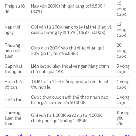
15
Pháp sư lô
Nạp vốn 200K rinh quà tặng tới 6.500K
vòng
đề
(30%)
cược
12
Nạp mỗi
Gửi vốn từ 200K hàng ngày tại thể thao và
vòng
ngày
casino hưởng tỷ lệ 15% (Tối đa 5.000K)
cược
Thưởng
20
Giao dịch 200K vào chủ nhật nhận quà
nạp cuối
vòng
30% giá trị, tối đa 6.888K
tuần
cược
Cập nhật
Liên kết số điện thoại và ngân hàng chính
5 vòng
thông tin
chủ rinh quà 48K
cược
Hoàn trả
Tỷ lệ hoàn 1.5% mỗi ngày dựa trên doanh
1 vòng
vô tận
thu hợp lệ
cược
Cược thua cuộc sảnh thể thao nhận bảo
1 vòng
Hoàn thua
hiểm giải cứu lên tới 50.000K
cược
Thưởng
Không
Gửi vốn từ 1.000K và cá độ từ 4.000K
tuần thể
yêu
chinh phục quà khủng 2.888K
thao
cầu