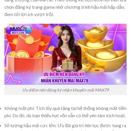
chọn đăng ký trang game nhờ chương trình hậu mãi hấp dẫn,
đem tới lợi ích vượt trội.
Ưu điểm nên đăng ký nhận khuyến mãi MAX79
Không mất phí: Tích lũy quà tặng tại hệ thống không mất tiền
phí. Do đó, dù bạn thiếu hụt vốn vẫn có thể yên tâm kích hoạt.
Số lượng hậu mãi cực lớn: Ưu đãi giá trị liên tục được tung ra