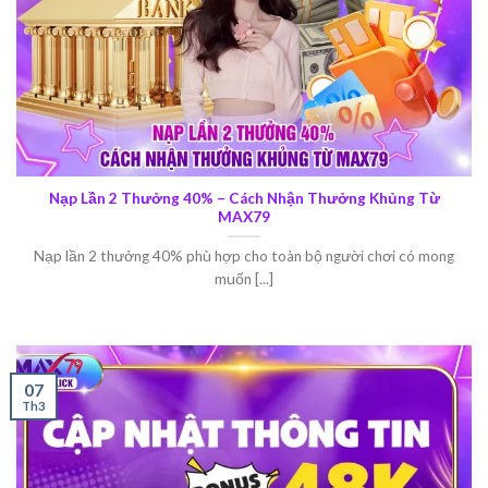
Nạp Lần 2 Thưởng 40% – Cách Nhận Thưởng Khủng Từ
MAX79
Nạp lần 2 thưởng 40% phù hợp cho toàn bộ người chơi có mong
muốn [...]
07
Th3