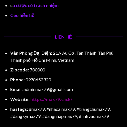
c
á cược có trách nhiệm
Ceo hiền hồ
LIÊN HỆ
Văn Phòng Đại Diện:
21A Âu Cơ, Tân Thành, Tân Phú,
Thành phố Hồ Chí Minh, Vietnam
Zipcode:
700000
Phone:
0978652320
Email:
adminmax79@gmail.com
Website:
https://max79.click/
hastags:
#max79, #nhacaimax79, #trangchumax79,
#dangkymax79, #dangnhapmax79, #linkvaomax79