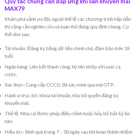
Quy tắc chung cần đáp ứng khi săn khuyến mãi
MAX79
Khám phá sảnh ưu đãi, ngoài thể lệ các chương trình hấp dẫn
thì cũng cần nghiên cứu và tuân thủ đúng quy định chung. Cụ
thể như sau:
Tài khoản: Đăng ký bằng dữ liệu chính chủ, đảm bảo trên 18
tuổi.
Ngân hàng: Liên kết thành công, họ tên khớp với user cá
cược.
Xác thực: Cung cấp CCCD, đã xác minh qua mã OTP.
Hành vi trục lợi: Khóa tài khoản, hủy bỏ quyền đăng ký
khuyến mãi.
Thể lệ: Nhà cái được phép điều chỉnh hoặc hủy bỏ bất kỳ lúc
nào.
Hiệu lực: Rinh quà trong 7 – 30 ngày sau khi hoàn thành nhiệm