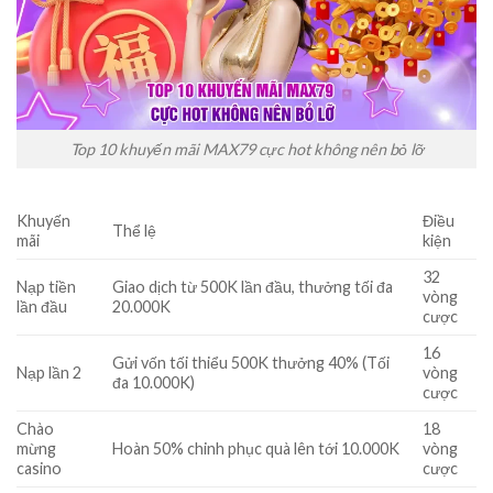
Top 10 khuyến mãi MAX79 cực hot không nên bỏ lỡ
Khuyến
Điều
Thể lệ
mãi
kiện
32
Nạp tiền
Giao dịch từ 500K lần đầu, thưởng tối đa
vòng
lần đầu
20.000K
cược
16
Gửi vốn tối thiểu 500K thưởng 40% (Tối
Nạp lần 2
vòng
đa 10.000K)
cược
Chào
18
mừng
Hoàn 50% chinh phục quà lên tới 10.000K
vòng
casino
cược