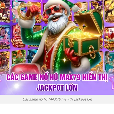
Các game nổ hũ MAX79 hiển thị jackpot lớn