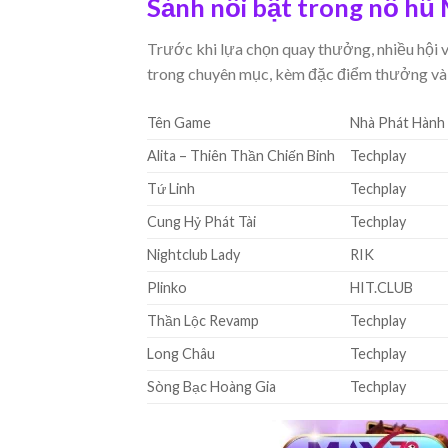
Sảnh nổi bật trong nổ hũ
Trước khi lựa chọn quay thưởng, nhiều hội 
trong chuyên mục, kèm đặc điểm thưởng và
Tên Game
Nhà Phát Hành
Alita – Thiên Thần Chiến Binh
Techplay
Tứ Linh
Techplay
Cung Hỷ Phát Tài
Techplay
Nightclub Lady
RIK
Plinko
HIT.CLUB
Thần Lộc Revamp
Techplay
Long Châu
Techplay
Sòng Bạc Hoàng Gia
Techplay