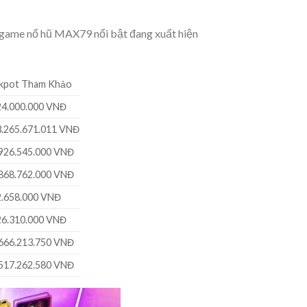
c game nổ hũ MAX79 nổi bật đang xuất hiện
ckpot Tham Khảo
24.000.000 VNĐ
.265.671.011 VNĐ
926.545.000 VNĐ
868.762.000 VNĐ
2.658.000 VNĐ
26.310.000 VNĐ
666.213.750 VNĐ
517.262.580 VNĐ