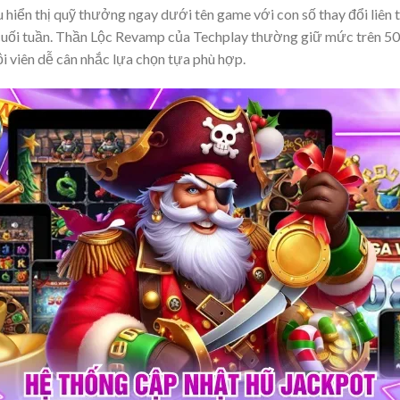
iển thị quỹ thưởng ngay dưới tên game với con số thay đổi liên 
cuối tuần. Thần Lộc Revamp của Techplay thường giữ mức trên 5
hội viên dễ cân nhắc lựa chọn tựa phù hợp.