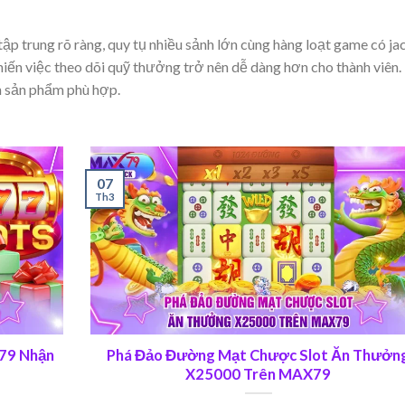
 trung rõ ràng, quy tụ nhiều sảnh lớn cùng hàng loạt game có jack
 khiến việc theo dõi quỹ thưởng trở nên dễ dàng hơn cho thành viê
n sản phẩm phù hợp.
07
Th3
79 Nhận
Phá Đảo Đường Mạt Chược Slot Ăn Thưởn
X25000 Trên MAX79