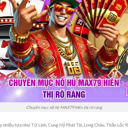
Chuyên mục nổ hũ MAX79 hiển thị rõ ràng
ấp nhiều tựa như Tứ Linh, Cung Hỷ Phát Tài, Long Châu, Thần Lộ