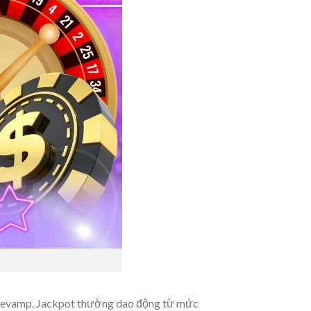
c Revamp. Jackpot thường dao động từ mức