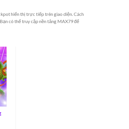
pot hiển thị trực tiếp trên giao diện. Cách
n. Bạn có thể truy cập nền tảng MAX79 để
g