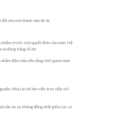
đối cho mọi thành viên đó là:
ch nhiệm trước mọi quyết định của mình. Hệ
óa và đóng băng số dư.
niên nhằm đảm bảo nền tảng chơi game lành
nguyện. Nhà cái chỉ làm việc trực tiếp với
tài sản do sự không đồng nhất giữa các cá