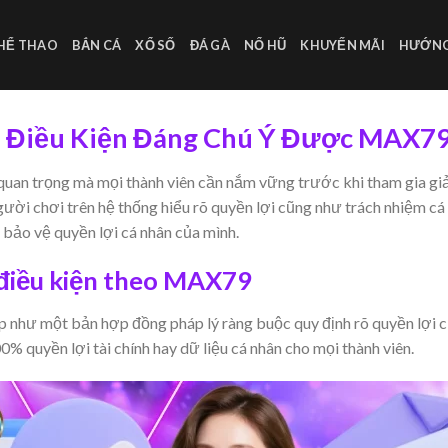
HỂ THAO
BẮN CÁ
XỔ SỐ
ĐÁ GÀ
NỔ HŨ
KHUYẾN MÃI
HƯỚNG
à Điều Kiện Đáng Chú Ý Được MAX79
quan trọng mà mọi thành viên cần nắm vững trước khi tham gia giải 
gười chơi trên hệ thống hiểu rõ quyền lợi cũng như trách nhiệm cá
 bảo vệ quyền lợi cá nhân của mình.
 điều kiện theo MAX79
p như một bản hợp đồng pháp lý ràng buộc quy định rõ quyền lợi c
 quyền lợi tài chính hay dữ liệu cá nhân cho mọi thành viên.