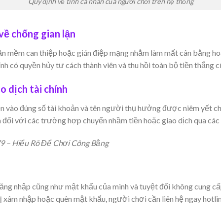
Quy định về tính cá nhân của người chơi trên hệ thống
về chống gian lận
ần mềm can thiệp hoặc gián điệp mạng nhằm làm mất cân bằng ho
chính có quyền hủy tư cách thành viên và thu hồi toàn bộ tiền thắn
o dịch tài chính
ền vào đúng số tài khoản và tên người thụ hưởng được niêm yết ch
ệm đối với các trường hợp chuyển nhầm tiền hoặc giao dịch qua các
 – Hiểu Rõ Để Chơi Công Bằng
đăng nhập cũng như mật khẩu của mình và tuyệt đối không cung cấp
ị xâm nhập hoặc quên mật khẩu, người chơi cần liên hệ ngay hot