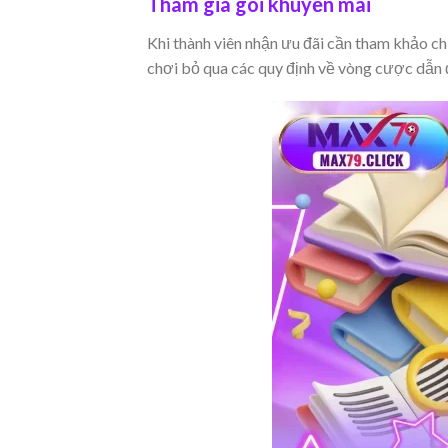
Tham gia gói khuyến mãi
Khi thành viên nhận ưu đãi cần tham khảo ch
chơi bỏ qua các quy định về vòng cược dẫn đ