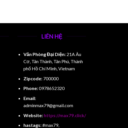
LIÊN HỆ
Văn Phòng Đại Diện:
21A Âu
Cơ, Tân Thành, Tân Phú, Thành
phố Hồ Chí Minh, Vietnam
Zipcode:
700000
Phone:
0978652320
Email:
adminmax79@gmail.com
Website:
https://max79.click/
hastags:
#max79,