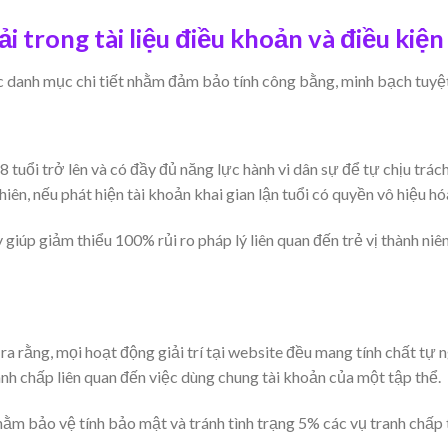
 trong tài liệu điều khoản và điều kiện
ác danh mục chi tiết nhằm đảm bảo tính công bằng, minh bạch tuyệt 
tuổi trở lên và có đầy đủ năng lực hành vi dân sự để tự chịu trá
hiên, nếu phát hiện tài khoản khai gian lận tuổi có quyền vô hiệu h
y giúp giảm thiểu 100% rủi ro pháp lý liên quan đến trẻ vị thành 
 ra rằng, mọi hoạt động giải trí tại website đều mang tính chất tự 
anh chấp liên quan đến việc dùng chung tài khoản của một tập thể.
hằm bảo vệ tính bảo mật và tránh tình trạng 5% các vụ tranh chấp 