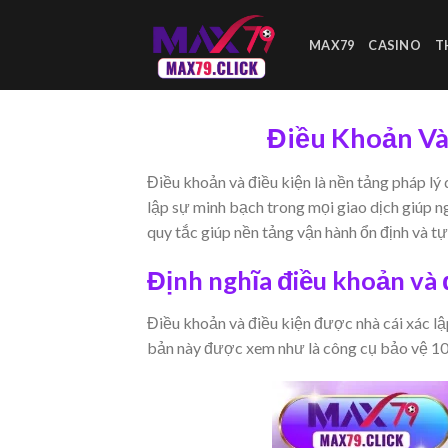
Bỏ
qua
MAX79
CASINO
T
nội
dung
Điều Khoản V
Điều khoản và điều kiện là nền tảng pháp lý 
lập sự minh bạch trong mọi giao dịch giúp n
quy tắc giúp nền tảng vận hành ổn định và tự
Định nghĩa điều khoản và
Điều khoản và điều kiện được nhà cái xác lậ
bản này được xem như là công cụ bảo vệ 100%