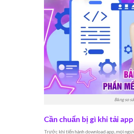
Bảng so s
Cần chuẩn bị gì khi tải a
Trước khi tiến hành download app, mọi người