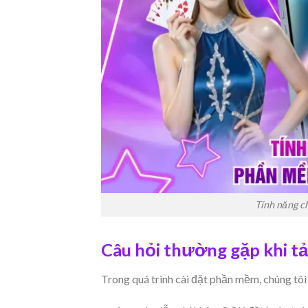
Tính năng c
Câu hỏi thường gặp khi 
Trong quá trình cài đặt phần mềm, chúng tôi