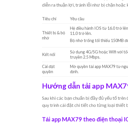
diễn ra thuận lợi, tránh lỗi như bị chặn hoặc
Tiêu chí
Yêu cầu
Hệ điều hành IOS từ 16.0 trở lê
Thiết bị & bộ
11.0 trở lên.
nhớ
Bộ nhớ trống tối thiểu 150MB 
Sử dụng 4G/5G hoặc Wifi với t
Kết nối
truyền 2.5 Mbps.
Cài đặt
Mở quyền tải app MAX79 từ ng
quyền
định.
Hướng dẫn tải app MAX79
Sau khi các bạn chuẩn bị đầy đủ yếu tố trên
quy trình cài đặt chi tiết cho từng loại thiế
Tải app MAX79 theo điện thoại I