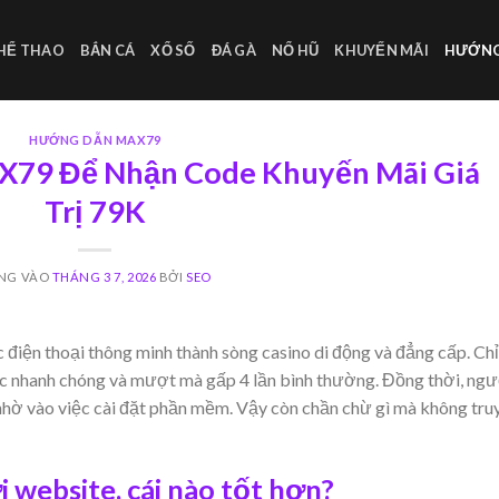
HỂ THAO
BẮN CÁ
XỔ SỐ
ĐÁ GÀ
NỔ HŨ
KHUYẾN MÃI
HƯỚNG
HƯỚNG DẪN MAX79
AX79 Để Nhận Code Khuyến Mãi Giá
Trị 79K
NG VÀO
THÁNG 3 7, 2026
BỞI
SEO
 điện thoại thông minh thành sòng casino di động và đẳng cấp. Chỉ
ợc nhanh chóng và mượt mà gấp 4 lần bình thường. Đồng thời, ngư
hờ vào việc cài đặt phần mềm. Vậy còn chần chừ gì mà không tru
 website, cái nào tốt hơn?