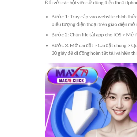
Đối với các hội viên sử dụng điện thoại Iph
Bước 1: Truy cập vào website chính thứ
biểu tượng điện thoại trên giao diện mới
Bước 2: Chọn file tải app cho IOS > Mở fi
Bước 3: Mở cài đặt > Cài đặt chung > Qu
30 giây để di động hoàn tất tải và hiển t