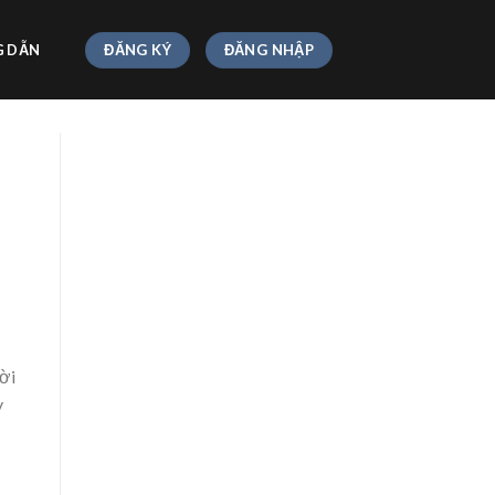
ĐĂNG KÝ
ĐĂNG NHẬP
 DẪN
ời
y