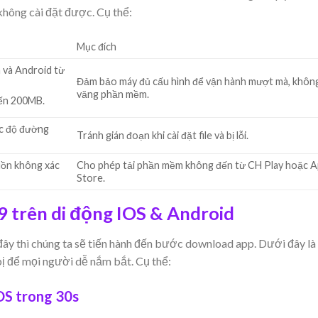
 không cài đặt được. Cụ thể:
Mục đích
n và Android từ
Đảm bảo máy đủ cấu hình để vận hành mượt mà, không
văng phần mềm.
đến 200MB.
ốc độ đường
Tránh gián đoạn khi cài đặt file và bị lỗi.
uồn không xác
Cho phép tải phần mềm không đến từ CH Play hoặc 
Store.
 trên di động IOS & Android
 đây thì chúng ta sẽ tiến hành đến bước download app. Dưới đây là
t bị để mọi người dễ nắm bắt. Cụ thể:
OS trong 30s