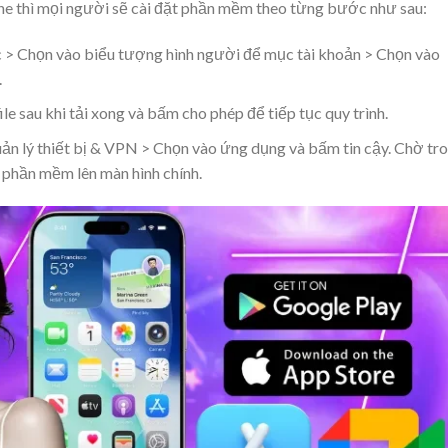
one thì mọi người sẽ cài đặt phần mềm theo từng bước như sau:
c > Chọn vào biểu tượng hình người để mục tài khoản > Chọn vào
.
le sau khi tải xong và bấm cho phép để tiếp tục quy trình.
ản lý thiết bị & VPN > Chọn vào ứng dụng và bấm tin cậy. Chờ tr
hị phần mềm lên màn hình chính.