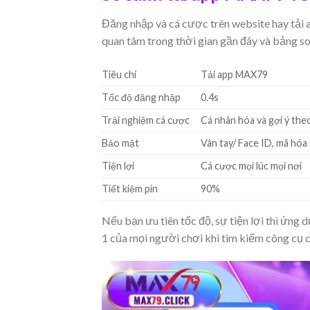
Đăng nhập và cá cược trên website hay tải
quan tâm trong thời gian gần đây và bảng so
Tiêu chí
Tải app MAX79
Tốc độ đăng nhập
0.4s
Trải nghiệm cá cược
Cá nhân hóa và gợi ý the
Bảo mật
Vân tay/ Face ID, mã hóa
Tiện lợi
Cá cược mọi lúc mọi nơi
Tiết kiệm pin
90%
Nếu bạn ưu tiên tốc độ, sự tiện lợi thì ứng 
1 của mọi người chơi khi tìm kiếm công cụ 