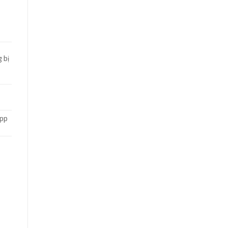
 bị
App