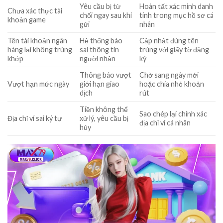
Yêu cầu bị từ
Hoàn tất xác minh danh
Chưa xác thực tài
chối ngay sau khi
tính trong mục hồ sơ cá
khoản game
gửi
nhân
Tên tài khoản ngân
Hệ thống báo
Cập nhật đúng tên
hàng lại không trùng
sai thông tin
trùng với giấy tờ đăng
khớp
người nhận
ký
Thông báo vượt
Chờ sang ngày mới
Vượt hạn mức ngày
giới hạn giao
hoặc chia nhỏ khoản
dịch
rút
Tiền không thể
Sao chép lại chính xác
Địa chỉ ví sai ký tự
xử lý, yêu cầu bị
địa chỉ ví cá nhân
hủy