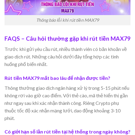
Thông báo lỗi khi rút tiền MAX79
FAQS – Câu hỏi thường gặp khi rút tiền MAX79
Trước khi gửi yêu cầu rút, nhiều thành viên có băn khoăn về
giao dịch rút. Những câu hỏi dưới đây tổng hợp các tình
huống phổ biến nhất.
Rút tiền MAX79 mất bao lâu để nhận được tiền?
Thông thường giao dịch ngân hàng xử lý trong 5-15 phút nếu
không rơi vào giờ cao điểm. Với thẻ cào, mã thẻ hiển thị gần
như ngay sau khi xác nhận thành công. Riêng Crypto phụ
thuộc tốc độ xác nhận mạng lưới, dao động khoảng 3-10
phút.
Có giới hạn số lần rút tiền tại hệ thống trong ngày không?