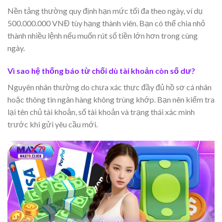
Nền tảng thường quy định hạn mức tối đa theo ngày, ví dụ
500.000.000 VNĐ tùy hạng thành viên. Bạn có thể chia nhỏ
thành nhiều lệnh nếu muốn rút số tiền lớn hơn trong cùng
ngày.
Vì sao hệ thống báo từ chối dù tài khoản còn số dư?
Nguyên nhân thường do chưa xác thực đầy đủ hồ sơ cá nhân
hoặc thông tin ngân hàng không trùng khớp. Bạn nên kiểm tra
lại tên chủ tài khoản, số tài khoản và trạng thái xác minh
trước khi gửi yêu cầu mới.