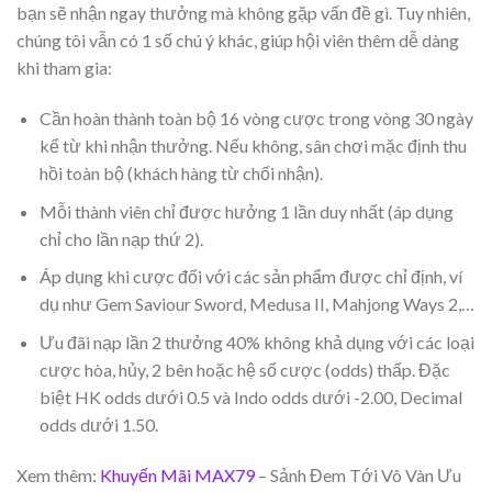
bạn sẽ nhận ngay thưởng mà không gặp vấn đề gì. Tuy nhiên,
chúng tôi vẫn có 1 số chú ý khác, giúp hội viên thêm dễ dàng
khi tham gia:
Cần hoàn thành toàn bộ 16 vòng cược trong vòng 30 ngày
kể từ khi nhận thưởng. Nếu không, sân chơi mặc định thu
hồi toàn bộ (khách hàng từ chối nhận).
Mỗi thành viên chỉ được hưởng 1 lần duy nhất (áp dụng
chỉ cho lần nạp thứ 2).
Áp dụng khi cược đối với các sản phẩm được chỉ định, ví
dụ như Gem Saviour Sword, Medusa II, Mahjong Ways 2,…
Ưu đãi nạp lần 2 thưởng 40% không khả dụng với các loại
cược hòa, hủy, 2 bên hoặc hệ số cược (odds) thấp. Đặc
biệt HK odds dưới 0.5 và Indo odds dưới -2.00, Decimal
odds dưới 1.50.
Xem thêm:
Khuyến Mãi MAX79
– Sảnh Đem Tới Vô Vàn Ưu