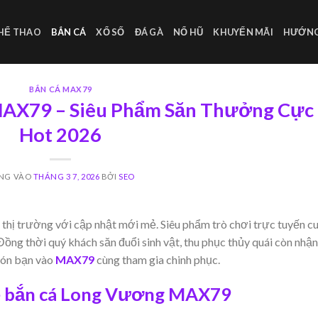
HỂ THAO
BẮN CÁ
XỔ SỐ
ĐÁ GÀ
NỔ HŨ
KHUYẾN MÃI
HƯỚNG
BẮN CÁ MAX79
AX79 – Siêu Phẩm Săn Thưởng Cực
Hot 2026
NG VÀO
THÁNG 3 7, 2026
BỞI
SEO
i thị trường với cập nhật mới mẻ. Siêu phẩm trò chơi trực tuyến c
 Đồng thời quý khách săn đuổi sinh vật, thu phục thủy quái còn nhận
đón bạn vào
MAX79
cùng tham gia chinh phục.
me bắn cá Long Vương MAX79