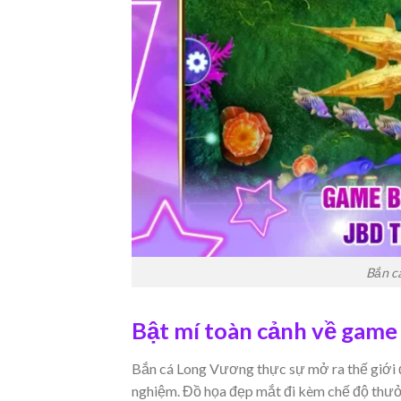
Bắn c
Bật mí toàn cảnh về game
Bắn cá Long Vương thực sự mở ra thế giới đ
nghiệm. Đồ họa đẹp mắt đi kèm chế độ thưởng