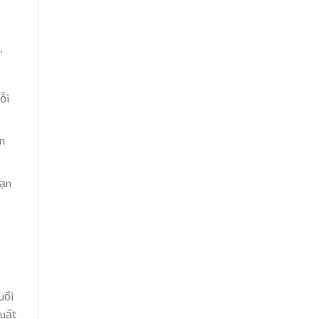
,
ỗi
n
đạn
uổi
suất