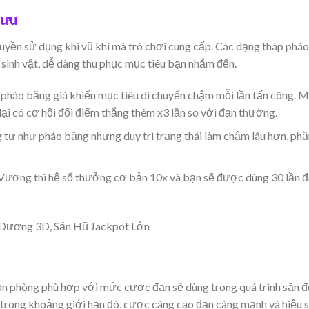
 ưu
yền sử dụng khi vũ khí mà trò chơi cung cấp. Các dạng tháp pháo
 sinh vật, dễ dàng thu phục mục tiêu bạn nhắm đến.
 pháo băng giá khiến mục tiêu di chuyển chậm mỗi lần tấn công. M
ại có cơ hội đổi điểm thắng thêm x3 lần so với đạn thường.
tự như pháo băng nhưng duy trì trạng thái làm chậm lâu hơn, phầ
ương thì hệ số thưởng cơ bản 10x và bạn sẽ được dùng 30 lần 
Dương 3D, Săn Hũ Jackpot Lớn
n phòng phù hợp với mức cược đạn sẽ dùng trong quá trình săn đ
h trong khoảng giới hạn đó, cược càng cao đạn càng mạnh và hiệu 