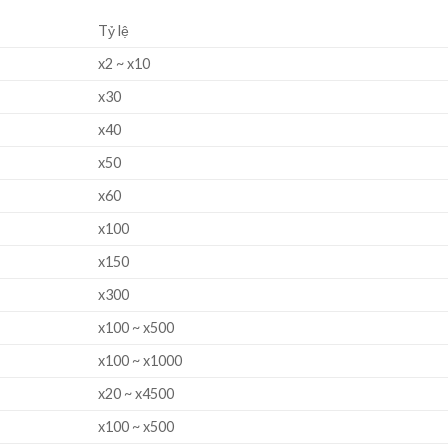
Tỷ lệ
x2 ~ x10
x30
x40
x50
x60
x100
x150
x300
x100 ~ x500
x100 ~ x1000
x20 ~ x4500
x100 ~ x500