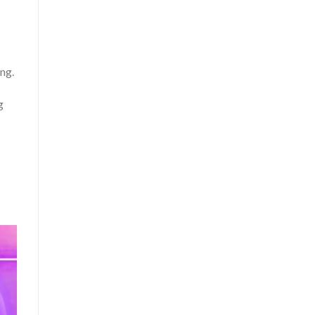
ng.
g