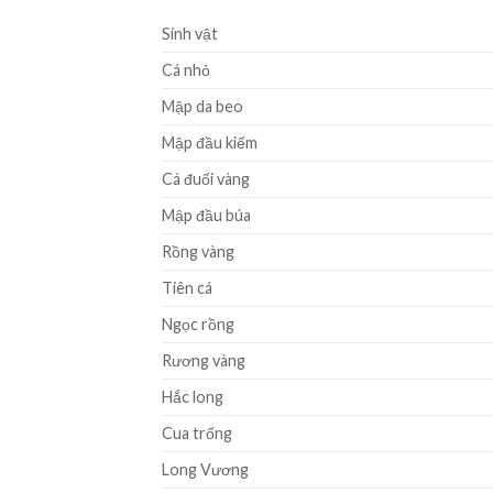
Sinh vật
Cá nhỏ
Mập da beo
Mập đầu kiếm
Cá đuối vàng
Mập đầu búa
Rồng vàng
Tiên cá
Ngọc rồng
Rương vàng
Hắc long
Cua trống
Long Vương