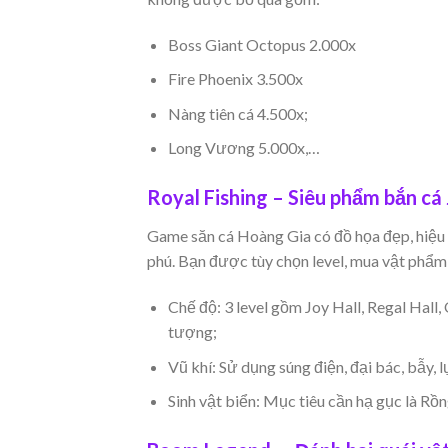
Boss Giant Octopus 2.000x
Fire Phoenix 3.500x
Nàng tiên cá 4.500x;
Long Vương 5.000x,…
Royal Fishing – Siêu phẩm bắn cá 
Game săn cá Hoàng Gia có đồ họa đẹp, hiệu
phú. Bạn được tùy chọn level, mua vật phẩm,
Chế độ: 3 level gồm Joy Hall, Regal Hall,
tượng;
Vũ khí: Sử dụng súng điện, đại bác, bẫy,
Sinh vật biển: Mục tiêu cần hạ gục là Rồn