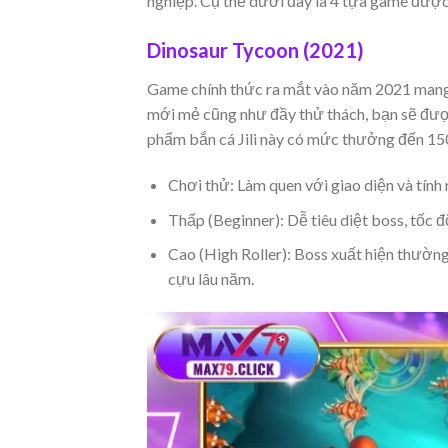
nghiệp. Cụ thể dưới đây là 4 tựa game được 
Dinosaur Tycoon (2021)
Game chính thức ra mắt vào năm 2021 mang c
mới mẻ cũng như đầy thử thách, bạn sẽ được
phẩm bắn cá Jili này có mức thưởng đến 150
Chơi thử: Làm quen với giao diện và tín
Thấp (Beginner): Dễ tiêu diệt boss, tốc 
Cao (High Roller): Boss xuất hiện thường
cựu lâu năm.