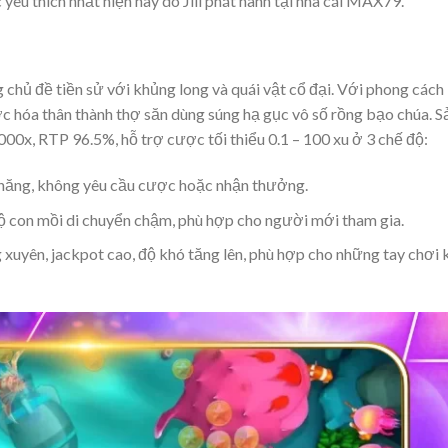
yêu thích nhất hiện nay do Jili phát hành tại nhà cái MAX79.
hủ đề tiền sử với khủng long và quái vật cổ đại. Với phong cách
 hóa thân thành thợ săn dùng súng hạ gục vô số rồng bạo chúa. S
00x, RTP 96.5%, hỗ trợ cược tối thiểu 0.1 – 100 xu ở 3 chế độ:
h năng, không yêu cầu cược hoặc nhận thưởng.
độ con mồi di chuyển chậm, phù hợp cho người mới tham gia.
 xuyên, jackpot cao, độ khó tăng lên, phù hợp cho những tay chơi 