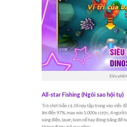
Siêu phẩm
All-star Fishing (Ngôi sao hội tụ)
Trò chơi bắn cá Jili này tập trung vào việc 
lên đến 97%, max win 5.000x cược, 4 người/p
súng điện, laser, bom nổ hay đóng băng để hạ
không được bỏ qua gồm: