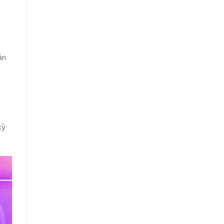
ản
kỳ