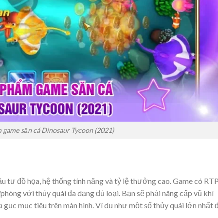
 game săn cá Dinosaur Tycoon (2021)
đầu tư đồ họa, hệ thống tính năng và tỷ lệ thưởng cao. Game có RT
hòng với thủy quái đa dạng đủ loại. Bạn sẽ phải nâng cấp vũ khí
 gục mục tiêu trên màn hình. Ví dụ như một số thủy quái lớn nhất 