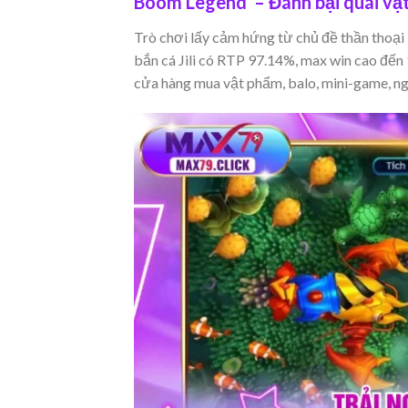
Boom Legend – Đánh bại quái vậ
Trò chơi lấy cảm hứng từ chủ đề thần thoạ
bắn cá Jili có RTP 97.14%, max win cao đến
cửa hàng mua vật phẩm, balo, mini-game, ngư