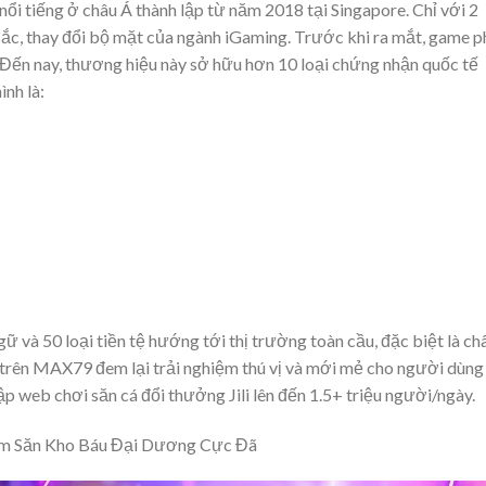
 nổi tiếng ở châu Á thành lập từ năm 2018 tại Singapore. Chỉ với 2
c sắc, thay đổi bộ mặt của ngành iGaming. Trước khi ra mắt, game p
 Đến nay, thương hiệu này sở hữu hơn 10 loại chứng nhận quốc tế
ình là:
ữ và 50 loại tiền tệ hướng tới thị trường toàn cầu, đặc biệt là ch
p trên MAX79 đem lại trải nghiệm thú vị và mới mẻ cho người dùng
ập web chơi săn cá đổi thưởng Jili lên đến 1.5+ triệu người/ngày.
m Săn Kho Báu Đại Dương Cực Đã