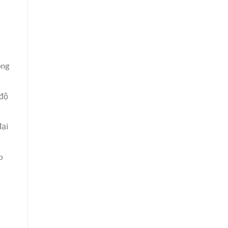
ong
 độ
đại
p