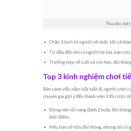
Thua đặc biệt 
Chặn 3 bích từ người về nhất, tất cả thàn
Từ đầu đến khi có người hạ bài, bạn chưa 
Trường hợp về cuối và còn heo, đôi thông 
Top 3 kinh nghiệm chơi ti
Bên cạnh việc nắm bắt luật lệ, người chơi c
chuyên gia gợi ý đến thành viên 3 lối cược n
Đừng nên vội vàng đánh 2 hoặc đôi thông n
thời điểm.
Nếu bạn sở hữu đôi thông, nhưng lại có gi