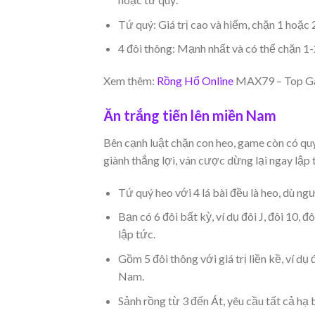
Tứ quý: Giá trị cao và hiếm, chặn 1 hoặc
4 đôi thông: Mạnh nhất và có thể chặn 1-
Xem thêm:
Rồng Hổ Online
MAX79 – Top Ga
Ăn trắng tiến lên miền Nam
Bên cạnh luật chặn con heo, game còn có quy
giành thắng lợi, ván cược dừng lại ngay lập 
Tứ quý heo với 4 lá bài đều là heo, dù ng
Bạn có 6 đôi bất kỳ, ví dụ đôi J, đôi 10, 
lập tức.
Gồm 5 đôi thông với giá trị liền kề, ví dụ đ
Nam.
Sảnh rồng từ 3 đến Át, yêu cầu tất cả hạ 