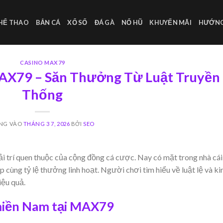
HỂ THAO
BẮN CÁ
XỔ SỐ
ĐÁ GÀ
NỔ HŨ
KHUYẾN MÃI
HƯỚNG
CASINO MAX79
AX79 – Săn Thưởng Từ Luật Truyền
Thống
NG VÀO
THÁNG 3 7, 2026
BỞI
SEO
ải trí quen thuộc của cộng đồng cá cược. Nay có mặt trong nhà cái
cùng tỷ lệ thưởng linh hoạt. Người chơi tìm hiểu về luật lệ và ki
iệu quả.
 miền Nam tại MAX79