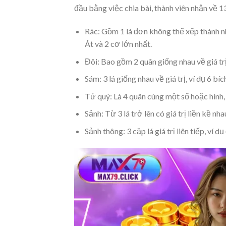
đầu bằng việc chia bài, thành viên nhận về 1
Rác: Gồm 1 lá đơn không thể xếp thành nhóm
Át và 2 cơ lớn nhất.
Đôi: Bao gồm 2 quân giống nhau về giá trị
Sám: 3 lá giống nhau về giá trị, ví dụ 6 bíc
Tứ quý: Là 4 quân cùng một số hoặc hình, 
Sảnh: Từ 3 lá trở lên có giá trị liền kề nha
Sảnh thông: 3 cặp lá giá trị liên tiếp, ví dụ 