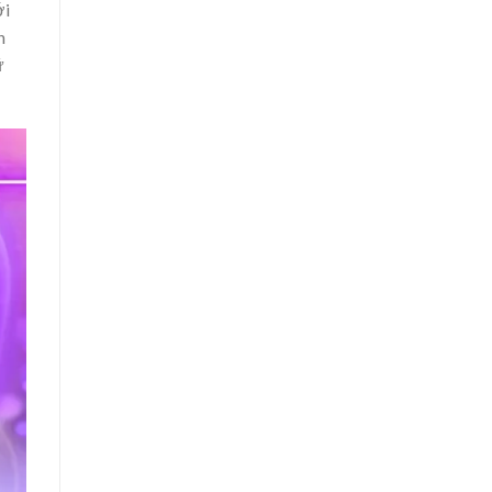
ới
n
ữ