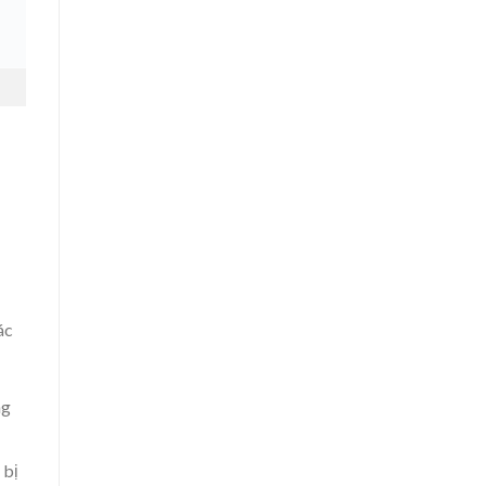
ác
ng
 bị