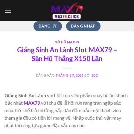
Bỏ
qua
nội
dung
ĐĂNG KÝ
ĐĂNG NHẬP
NỔ HŨ MAX79
Giáng Sinh An Lành Slot MAX79 –
Săn Hũ Thắng X150 Lần
ĐĂNG VÀO
THÁNG 3 7, 2026
BỞI
SEO
Giáng Sinh An Lành slot
lọt top siêu phẩm quay hũ ăn khách
bậc nhất
MAX79
với chủ đề lễ hội rộn ràng tràn ngập sắc
màu. Cơ chế trả thưởng hấp dẫn đảm bảo mọi thành viên
tham gia đều có tiền lời mang về. Nhập cuộc thử vận may
phát tài cùng tựa game đặc sắc này nhé.