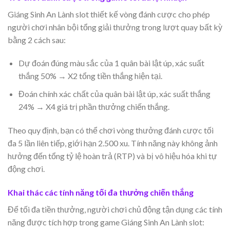
Giáng Sinh An Lành slot thiết kế vòng đánh cược cho phép
người chơi nhân bội tổng giải thưởng trong lượt quay bất kỳ
bằng 2 cách sau:
Dự đoán đúng màu sắc của 1 quân bài lật úp, xác suất
thắng 50% → X2 tổng tiền thắng hiện tại.
Đoán chính xác chất của quân bài lật úp, xác suất thắng
24% → X4 giá trị phần thưởng chiến thắng.
Theo quy định, bạn có thể chơi vòng thưởng đánh cược tối
đa 5 lần liên tiếp, giới hạn 2.500 xu. Tính năng này không ảnh
hưởng đến tổng tỷ lệ hoàn trả (RTP) và bị vô hiệu hóa khi tự
động chơi.
Khai thác các tính năng tối đa thưởng chiến thắng
Để tối đa tiền thưởng, người chơi chủ động tận dụng các tính
năng được tích hợp trong game Giáng Sinh An Lành slot: