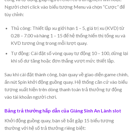
Người chơi click vào biểu tượng Menu và chọn “Cược” để
tùy chỉnh:
Thủ công: Thiết lập xu giới hạn 1 – 5, giá trị xu (KVD) từ
0.28 – 7.00 và hàng 1 – 15 để hệ thống hiển thị tổng xu và
KVD tương ứng trong mỗi lượt quay.
Tự động: Cài đặt số vòng quay tự động 10 – 100, dừng lại
khi số dư tăng hoặc đơn thắng vượt mức thiết lập.
Sau khi cài đặt thành công, bạn quay về giao diện game chính,
ấn nút Spin khởi động guồng quay. Hệ thống căn cứ vào biểu
tượng xuất hiện trên dòng thanh toán trả thưởng tự động
vào tài khoản người chơi.
Bảng trả thưởng hấp dẫn của Giáng Sinh An Lành slot
Khởi động guồng quay, bạn sẽ bắt gặp 15 biểu tượng
thường với hệ số trả thưởng riêng biệt: