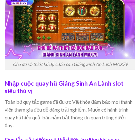
Chủ đề và thiết kế độc đáo của Giáng Sinh An Lành MAX79
Nhập cuộc quay hũ Giáng Sinh An Lành slot
siêu thú vị
Toàn bộ quy tắc game đã được Việt hóa đảm bảo mọi thành
viên tham gia đều dễ dàng trải nghiệm. Muốn có hành trình
quay hũ hiệu quả, bạn nắm bắt thông tin quan trọng dưới
đây:
Quy tắc trả thưởng cụ thể được áp dụng khi quay