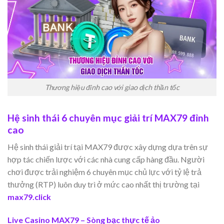
Thương hiệu đỉnh cao với giao dịch thần tốc
Hệ sinh thái 6 chuyên mục giải trí MAX79 đỉnh
cao
Hệ sinh thái giải trí tại MAX79 được xây dựng dựa trên sự
hợp tác chiến lược với các nhà cung cấp hàng đầu. Người
chơi được trải nghiệm 6 chuyên mục chủ lực với tỷ lệ trả
thưởng (RTP) luôn duy trì ở mức cao nhất thị trường tại
max79.click
Live Casino MAX79 – Sòng bạc thực tế ảo