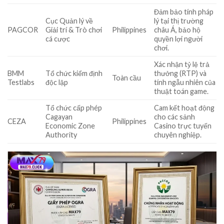
Đảm bảo tính pháp
Cục Quản lý về
lý tại thị trường
PAGCOR
Giải trí & Trò chơi
Philippines
châu Á, bảo hộ
cá cược
quyền lợi người
chơi.
Xác nhận tỷ lệ trả
BMM
Tổ chức kiểm định
thưởng (RTP) và
Toàn cầu
Testlabs
độc lập
tính ngẫu nhiên của
thuật toán game.
Tổ chức cấp phép
Cam kết hoạt động
Cagayan
cho các sảnh
CEZA
Philippines
Economic Zone
Casino trực tuyến
Authority
chuyên nghiệp.