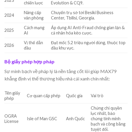
2023
chiến lược
Evolution & CQ9.
Nâng cấp
Chuyển trụ sở tới Besiki Business
2024
văn phòng
Center, Tbilisi, Georgia.
Cách mạng
Áp dụng AI Anti-Fraud chống gian lận &
2025
AI
cá nhân hóa kèo cược.
Vị thế dẫn
Đạt mốc 5.2 triệu người dùng, thuộc top
2026
đầu
đầu khu vực.
Bộ giấy phép hợp pháp
Sự minh bạch về pháp lý là nền tảng cốt lõi giúp MAX79
khẳng định vị thế thương hiệu nhà cái xanh chín nhất:
Tên giấy
Cơ quan cấp phép
Quốc gia
Vai trò
phép
Chứng chỉ quyền
lực nhất, bảo
OGRA
Isle of Man GSC
Anh Quốc
chứng tính minh
License
bạch và công bằng
tuyệt đối.