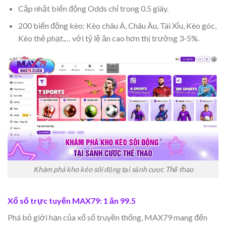
Cập nhật biến động Odds chỉ trong 0.5 giây.
200 biến động kèo: Kèo châu Á, Châu Âu, Tài Xỉu, Kèo góc,
Kèo thẻ phạt,… với tỷ lệ ăn cao hơn thị trường 3-5%.
Khám phá kho kèo sôi động tại sảnh cược Thể thao
Xổ số trực tuyến MAX79: 1 ăn 99.5
Phá bỏ giới hạn của xổ số truyền thống, MAX79 mang đến