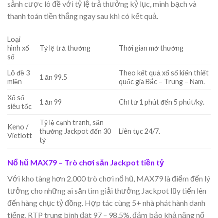
sảnh cược lô đề với tỷ lệ trả thưởng kỷ lục, minh bạch và
thanh toán tiền thắng ngay sau khi có kết quả.
Loại
hình xổ
Tỷ lệ trả thưởng
Thời gian mở thưởng
số
Lô đề 3
Theo kết quả xổ số kiến thiết
1 ăn 99.5
miền
quốc gia Bắc – Trung – Nam.
Xổ số
1 ăn 99
Chỉ từ 1 phút đến 5 phút/kỳ.
siêu tốc
Tỷ lệ cạnh tranh, săn
Keno /
thưởng Jackpot đến 30
Liên tục 24/7.
Vietlott
tỷ
Nổ hũ MAX79 – Trò chơi săn Jackpot tiền tỷ
Với kho tàng hơn 2.000 trò chơi nổ hũ, MAX79 là điểm đến lý
tưởng cho những ai săn tìm giải thưởng Jackpot lũy tiến lên
đến hàng chục tỷ đồng. Hợp tác cùng 5+ nhà phát hành danh
tiếng, RTP trung bình đạt 97 – 98.5%, đảm bảo khả năng nổ