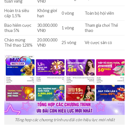
tuần vàng
VNĐ
Hoàn trả siêu
Không giới
0 vòng
Toàn bộ hội viên
cấp 1.5%
hạn
Bảo hiểm cược
30.000.000
Tham gia chơi Thể
1 vòng
thua 5%
VNĐ
thao
Chào mừng
20.000.000
25 vòng
Vé cược sân cỏ
Thể thao 128%
VNĐ
Tổng hợp các chương trình ưu đãi còn hiệu lực mới nhất